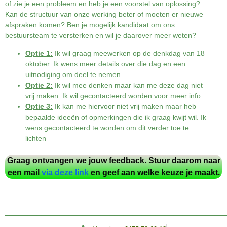
of zie je een probleem en heb je een voorstel van oplossing?
Kan de structuur van onze werking beter of moeten er nieuwe
afspraken komen? Ben je mogelijk kandidaat om ons
bestuursteam te versterken en wil je daarover meer weten?
Optie 1:
Ik wil graag meewerken op de denkdag van 18
oktober. Ik wens meer details over die dag en een
uitnodiging om deel te nemen.
Optie 2:
Ik wil mee denken maar kan me deze dag niet
vrij maken. Ik wil gecontacteerd worden voor meer info
Optie 3:
Ik kan me hiervoor niet vrij maken maar heb
bepaalde ideeën of opmerkingen die ik graag kwijt wil. Ik
wens gecontacteerd te worden om dit verder toe te
lichten
Graag ontvangen we jouw feedback. Stuur daarom naar
een mail
via deze link
en geef aan welke keuze je maakt.
________________________________________________