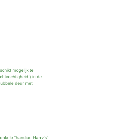
schikt mogelijk te
uchtvochtigheid ) in de
 dubbele deur met
enkele “handige Harry’s”