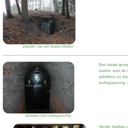
.
ijskelder 'van der Straten-Waillet'
Een lokale groep
maken voor de 
ijskelders zo st
invliegopening, 
sluisdeur met invloegopening
Verder hebben v