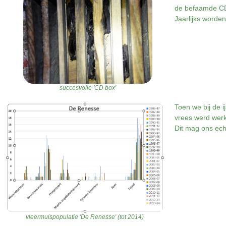
de befaamde CD
Jaarlijks worde
succesvolle 'CD box'
Toen we bij de 
vrees werd werke
Dit mag ons ech
vleermuispopulatie 'De Renesse' (tot 2014)