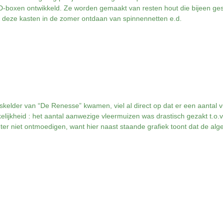
-boxen ontwikkeld. Ze worden gemaakt van resten hout die bijeen ge
n deze kasten in de zomer ontdaan van spinnennetten e.d.
ijskelder van “De Renesse” kwamen, viel al direct op dat er een aantal 
lijkheid : het aantal aanwezige vleermuizen was drastisch gezakt t.o.v.
ter niet ontmoedigen, want hier naast staande grafiek toont dat de alge