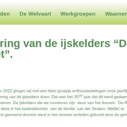
eden
De Welvaart
Werkgroepen
Waarne
ring van de ijskelders “
t”.
2022 gingen wij met een klein groepje enthousiastelingen onze jaarli
ste
ring van de ijskelders doen. Dat was het 35
jaar dat dit werd gedaa
deren. De ijskelders die we monitoren zijn deze van het domein ‘ De 
deze in het kasteeldomein van de familie ‘van der Straten- Waillet’ te
tst genoemd domein werd in het recente verleden gekocht door de ge