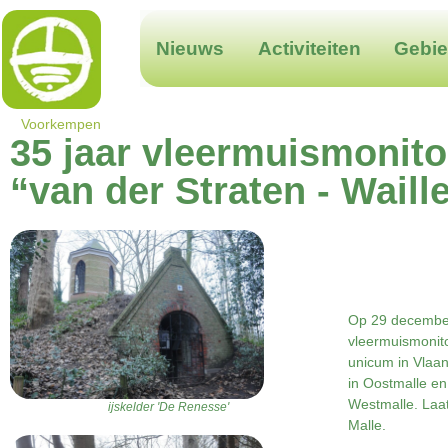
Nieuws
Activiteiten
Gebi
Voorkempen
35 jaar vleermuismonito
“van der Straten - Waille
Op 29 december 
vleermuismonito
unicum in Vlaan
in Oostmalle en 
Westmalle. Laa
ijskelder 'De Renesse'
Malle.