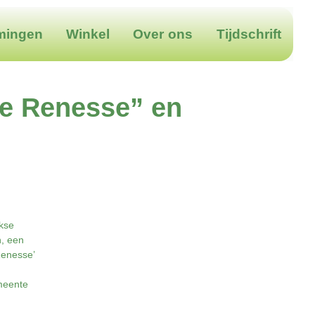
mingen
Winkel
Over ons
Tijdschrift
De Renesse” en
jkse
n, een
Renesse’
meente