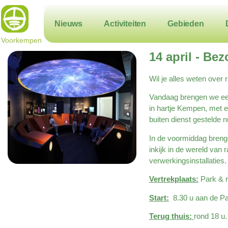
Nieuws
Activiteiten
Gebieden
Voorkempen
14 april - Be
Wil je alles weten over 
Vandaag brengen we een 
in hartje Kempen, met e
buiten dienst gestelde nu
In de voormiddag brenge
inkijk in de wereld van 
verwerkingsinstallaties
Vertrekplaats:
Park & r
Start:
8.30 u aan de Par
Terug thuis:
rond 18 u.