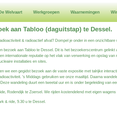
De Welvaart
Werkgroepen
Waarnemingen
Wi
zoek aan Tabloo (daguitstap) te Dessel.
radioactiviteit & radioactief afval? Dompel je onder in een onzichtbare
bezoek aan Tabloo te Dessel. Dit is het bezoekerscentrum gelinkt a
en internationale reputatie op het vlak van verwerking en opslag van 
cleaire installaties en sites.
n we een gegidst bezoek aan de vaste expositie met talrijke interact
radioactiviteit. ’s Middags gebruiken we onze maaltijd. Daarna wandel
. Deze wandeling duurt een tweetal uur en is onder begeleiding van ee
ide, Rodendijk te Zoersel. We rijden kostendelend met eigen wagens
k & ride, 9.30 u te Dessel.