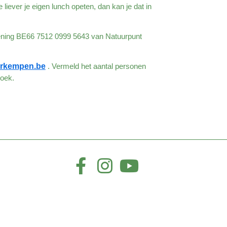
liever je eigen lunch opeten, dan kan je dat in
ekening BE66 7512 0999 5643 van Natuurpunt
orkempen.be
. Vermeld het aantal personen
zoek.
__________________________________________________