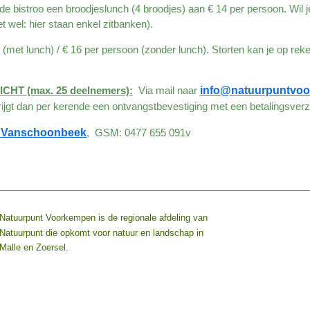
e bistroo een broodjeslunch (4 broodjes) aan € 14 per persoon. Wil je 
t wel: hier staan enkel zitbanken).
 (met lunch) / € 16 per persoon (zonder lunch). Storten kan je op r
HT (max. 25 deelnemers):
Via mail naar
info@natuurpuntvo
rijgt dan per kerende een ontvangstbevestiging met een betalingsver
k Vanschoonbeek
, GSM: 0477 655 091v
__________________________________________________
Natuurpunt Voorkempen is de regionale afdeling van
Natuurpunt die opkomt voor natuur en landschap in
Malle en Zoersel.