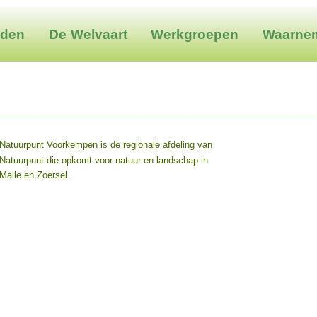
eden
De Welvaart
Werkgroepen
Waarne
__________________________________________________
Natuurpunt Voorkempen is de regionale afdeling van
Natuurpunt die opkomt voor natuur en landschap in
Malle en Zoersel.